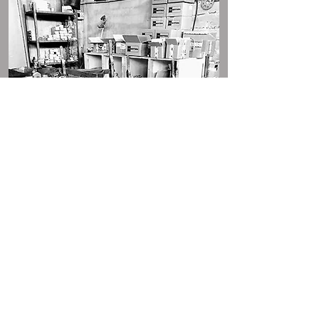
Via A.Moro 30, 41030 Sorbara di Bomporto
(MO) Emilia Romagna, Italia - Tel.
(059)909592